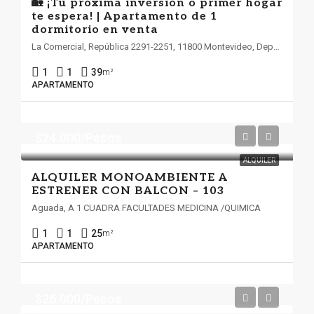
🏡 ¡Tu próxima inversión o primer hogar
te espera! | Apartamento de 1
dormitorio en venta
La Comercial, República 2291-2251, 11800 Montevideo, Departamento de Montevideo
1
1
39
m²
APARTAMENTO
$24.000/Pesos
ALQUILER
ALQUILER MONOAMBIENTE A
ESTRENER CON BALCON – 103
Aguada, A 1 CUADRA FACULTADES MEDICINA /QUIMICA
1
1
25
m²
APARTAMENTO
$26.000/Pesos