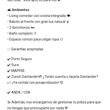
disfrutar… este apto es para vos 💫
🛋️
Ambientes:
• Living comedor con cocina integrada 🍽️
• Balcón al frente con gran luz natural ☀️
• 2 dormitorios 🛏️
• Baño completo 🚿
• Espacio común para colgar ropa 👕
✅ Garantías aceptadas:
✔️ Porto Seguro
✔️ Sura
✔️ MAPFRE
✔️ Zurich Santander💳 ¿Tenés cuenta o tarjeta Santander?
👉 ¡Ya contás con preaprobación! 😍
✔️ ANDA / CGN
📝 Además, nos encargamos de gestionar tu póliza para que
no tengas que preocuparte por nada 💙