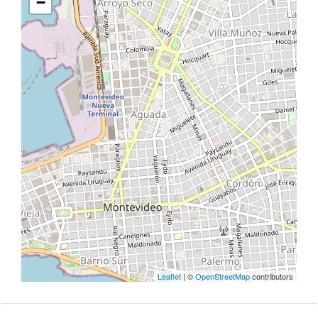
−
Leaflet
| ©
OpenStreetMap
contributors