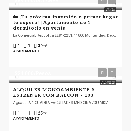
$89.000/DOLARES
VENTA
🏡 ¡Tu próxima inversión o primer hogar
te espera! | Apartamento de 1
dormitorio en venta
La Comercial, República 2291-2251, 11800 Montevideo, Departamento de Montevideo
1
1
39
m²
APARTAMENTO
$24.000/Pesos
ALQUILER
ALQUILER MONOAMBIENTE A
ESTRENER CON BALCON – 103
Aguada, A 1 CUADRA FACULTADES MEDICINA /QUIMICA
1
1
25
m²
APARTAMENTO