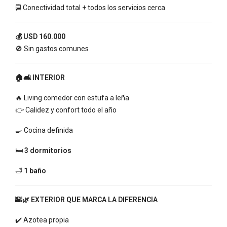
🚍 Conectividad total + todos los servicios cerca
💰 USD 160.000
🚫 Sin gastos comunes
🏠🛋️ INTERIOR
🔥 Living comedor con estufa a leña
👉 Calidez y confort todo el año
🍳 Cocina definida
🛏️
3 dormitorios
🛁
1 baño
🌇🌿 EXTERIOR QUE MARCA LA DIFERENCIA
✔️ Azotea propia