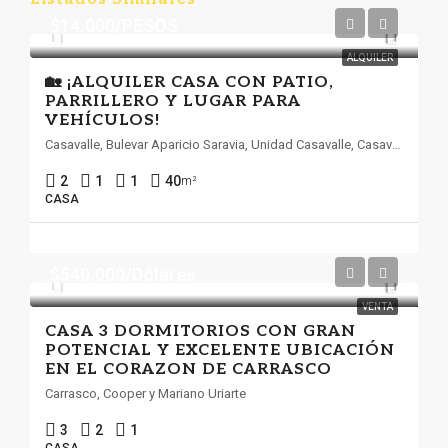
$14.000/PESOS
ALQUILER
🏡 ¡ALQUILER CASA CON PATIO,
PARRILLERO Y LUGAR PARA
VEHÍCULOS!
Casavalle, Bulevar Aparicio Saravia, Unidad Casavalle, Casavalle, Montevideo, 12300, Uruguay
2
1
1
40
m²
CASA
$540.000/Dólares
VENTA
CASA 3 DORMITORIOS CON GRAN
POTENCIAL Y EXCELENTE UBICACIÓN
EN EL CORAZON DE CARRASCO
Carrasco, Cooper y Mariano Uriarte
3
2
1