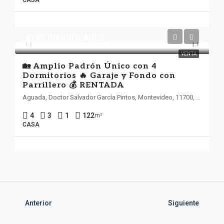
CASA
$199.000/DOLARES
VENTA
🏡 Amplio Padrón Único con 4
Dormitorios 🔥 Garaje y Fondo con
Parrillero 💰 RENTADA
Aguada, Doctor Salvador García Pintos, Montevideo, 11700, Uruguay
4
3
1
122
m²
CASA
Anterior
Siguiente