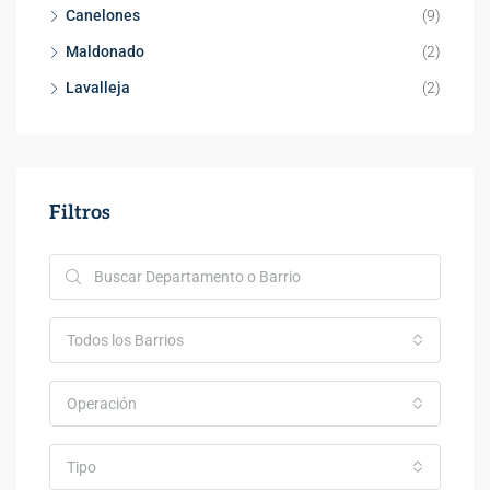
Canelones
(9)
$69
Punta Rieles, Rambla Doctor Pablo Blanco Acevedo, Bella Italia, Punta Rieles, Montevideo, 12200, Uruguay
Pin
Maldonado
(2)
Lavalleja
(2)
Filtros
Todos los Barrios
Operación
Tipo