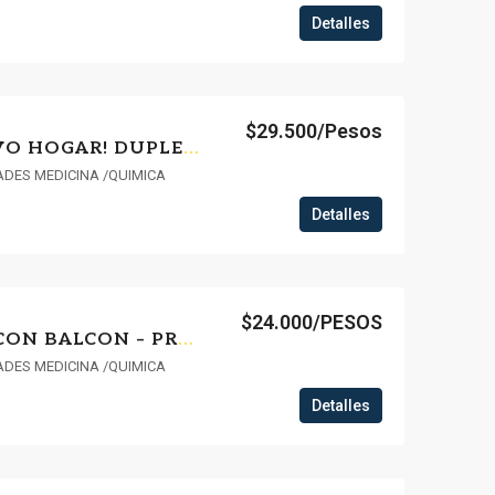
Detalles
$29.500/Pesos
¡ESTRENA TU NUEVO HOGAR! DUPLEX DE 2 DORMITORIOS CON BALCON Y PATIO EN AGUADA 101
ADES MEDICINA /QUIMICA
Detalles
$24.000/PESOS
ESTRENÁ DÚPLEX CON BALCON – PROXIMO A FACULTADES 004
ADES MEDICINA /QUIMICA
Detalles