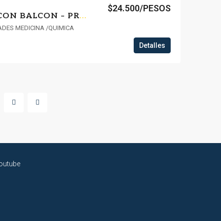
$24.500/PESOS
ESTRENÁ DÚPLEX CON BALCON – PROXIMO A FACULTADES 003
ADES MEDICINA /QUIMICA
Detalles
outube