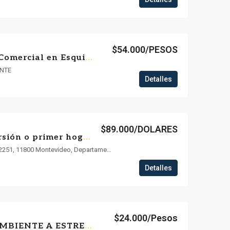
$54.000/PESOS
🏢 ¡Excelente Local Comercial en Esquina! 70 METROS
ENTE
Detalles
$89.000/DOLARES
🏡 ¡Tu próxima inversión o primer hogar te espera! | Apartamento de 1 dormitorio en venta
La Comercial, República 2291-2251, 11800 Montevideo, Departamento de Montevideo
Detalles
$24.000/Pesos
ALQUILER MONOAMBIENTE A ESTRENER CON BALCON – 103