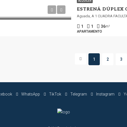
ALQUILER
Aguada, A 1 CUADRA FACULT
1
1
36
m²
APARTAMENTO
1
2
3
cebook
WhatsApp
TikTok
Telegram
Instagram
Y