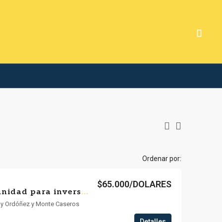
Ordenar por:
$65.000/DOLARES
🏢 ¡Excelente oportunidad para inversores! 💰📈local rentado
e y Ordóñez y Monte Caseros
Detalles