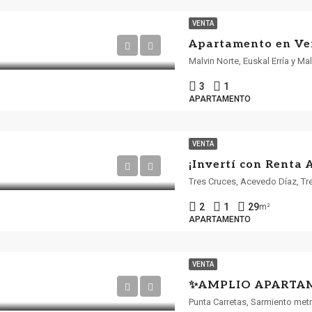
VENTA
Malvin Norte, Euskal Erría y Ma
3
1
APARTAMENTO
VENTA
Tres Cruces, Acevedo Díaz, Tr
2
1
29
m²
APARTAMENTO
VENTA
Punta Carretas, Sarmiento met