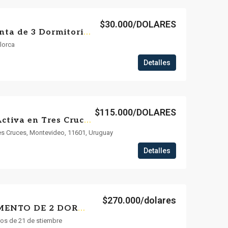
$30.000/DOLARES
Apartamento en Venta de 3 Dormitorios y Terraza Lavadero
llorca
Detalles
$115.000/DOLARES
¡Invertí con Renta Activa en Tres Cruces! Apartamento 1 Dormitorio con opción a 2 + Terraza
es Cruces, Montevideo, 11601, Uruguay
Detalles
$270.000/dolares
✨AMPLIO APARTAMENTO DE 2 DORMITORIOS CON PATIO USO EXCLUSIVO /GARAGE /PUNTA CARRETAS
ros de 21 de stiembre