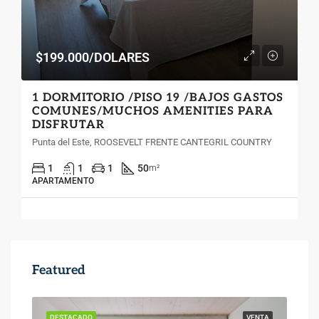
$199.000/DOLARES
1 DORMITORIO /PISO 19 /BAJOS GASTOS
COMUNES/MUCHOS AMENITIES PARA
DISFRUTAR
Punta del Este, ROOSEVELT FRENTE CANTEGRIL COUNTRY
1
1
1
50
m²
APARTAMENTO
Featured
ENTA
DESTACADO
VENTA
DES