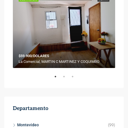
$59.900/DOLARES
$69
Punta Rieles, Rambla Doctor Pablo Blanco Acevedo, Bella Italia, Punta Rieles, Montevideo, 12200, Uruguay
La Comercial, MARTIN C MARTINEZ Y COQUIMBO
Pin
Departamento
Montevideo
(99)