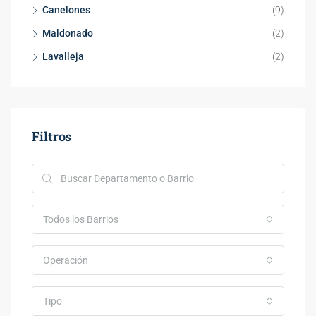
Canelones
(9)
$69
Punta Rieles, Rambla Doctor Pablo Blanco Acevedo, Bella Italia, Punta Rieles, Montevideo, 12200, Uruguay
Pin
Maldonado
(2)
Lavalleja
(2)
Filtros
Todos los Barrios
Operación
Tipo