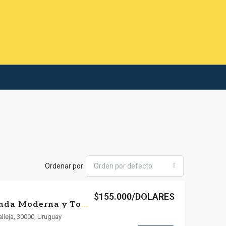
Ordenar por:
Orden por defecto
$155.000/DOLARES
🌾 Campo con Vivienda Moderna y Todo el Confort📐 90 m² construidos | 1000 m² totales
valleja, 30000, Uruguay