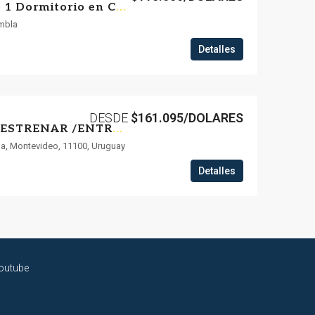
Venta Apartamento 1 Dormitorio en Cooperativa – A pasos de La Rambla Barrio Sur
ambla
Detalles
DESDE
$161.095/DOLARES
APARTAMENTOS A ESTRENAR /ENTREGA INMEDIATA /LEY DE VIVIENDA PROMOVIDA
a, Montevideo, 11100, Uruguay
Detalles
outube