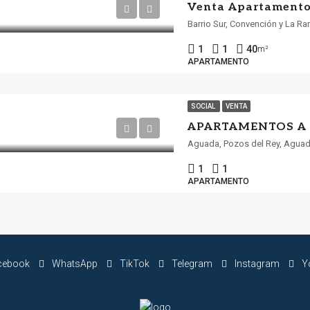
Barrio Sur, Convención y La R
1
1
40
m²
APARTAMENTO
SOCIAL
VENTA
Aguada, Pozos del Rey, Aguad
1
1
APARTAMENTO
cebook
WhatsApp
TikTok
Telegram
Instagram
Y