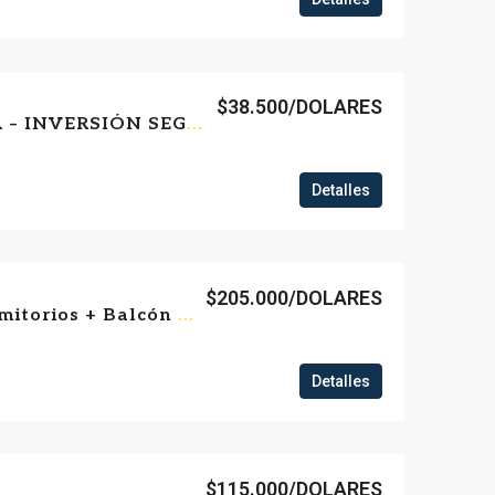
$38.500/DOLARES
OFICINA EN VENTA – INVERSIÓN SEGURA CON RENTA ACTIVA
Detalles
$205.000/DOLARES
Apartamento 4 Dormitorios + Balcón + Parrillero + Azotea común – Sin Gastos Comunes – Centro – Frente a IMM/124 METROS CONSTRUIDOS + 10 TERRAZA + 3 BALCON
Detalles
$115.000/DOLARES