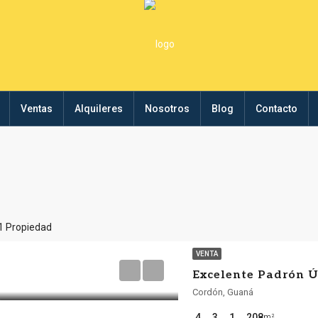
Ventas
Alquileres
Nosotros
Blog
Contacto
1 Propiedad
VENTA
Cordón, Guaná
4
3
1
208
m²