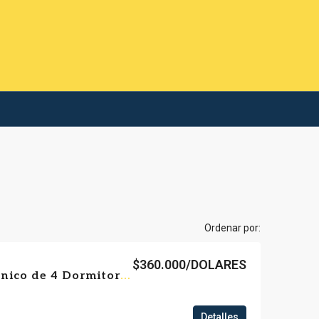
Ordenar por:
$360.000/DOLARES
Excelente Padrón Único de 4 Dormitorios con Balcón – Garaje y Azotea
Detalles