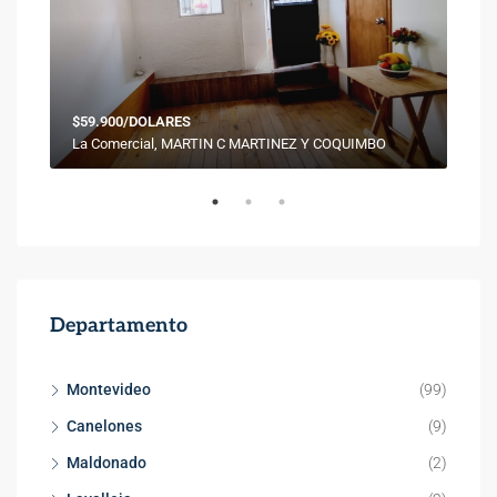
$59.900/DOLARES
$69
Punta Rieles, Rambla Doctor Pablo Blanco Acevedo, Bella Italia, Punta Rieles, Montevideo, 12200, Uruguay
La Comercial, MARTIN C MARTINEZ Y COQUIMBO
Pin
Departamento
Montevideo
(99)
Canelones
(9)
Maldonado
(2)